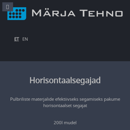
ET
EN
Horisontaalsegajad
Pulbriliste materjalide efektiivseks segamiseks pakume
horisontaalset segajat
200l mudel