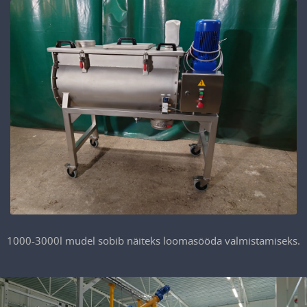
1000-3000l mudel sobib näiteks loomasööda valmistamiseks.