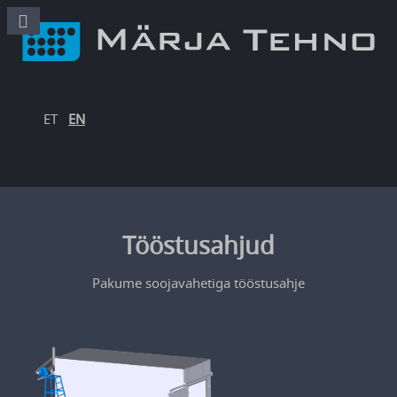
ET
EN
Tööstusahjud
Pakume soojavahetiga tööstusahje